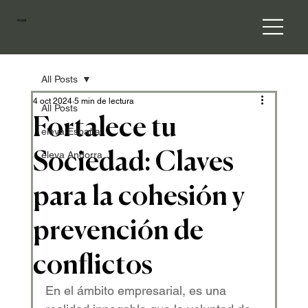
legal
All Posts
4 oct 2024
5 min de lectura
All Posts
Fortalece tu
eleva España
Sociedad: Claves
eleva Andorra
para la cohesión y
prevención de
conflictos
En el ámbito empresarial, es una 