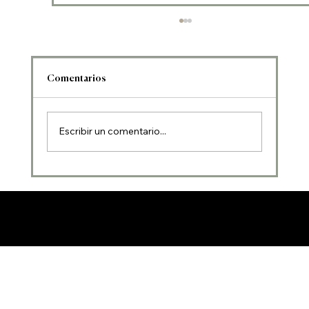
Comentarios
Escribir un comentario...
Cómo retener talento y alinear intereses
en startups
eleva.legal
POLÍTICA DE PRIVACIDAD
|
AVISO LEGAL